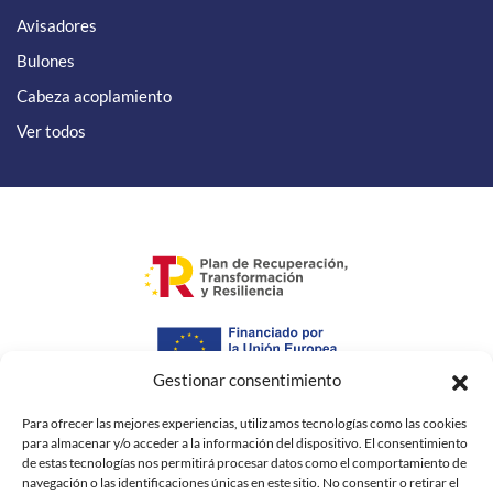
Avisadores
Bulones
Cabeza acoplamiento
Ver todos
Gestionar consentimiento
"Financiado por la Unión Europea – Next GenerationEU. Sin
Para ofrecer las mejores experiencias, utilizamos tecnologías como las cookies
embargo, los puntos de vista y las opiniones expresadas son
para almacenar y/o acceder a la información del dispositivo. El consentimiento
únicamente los del autor o autores y no reflejan necesariamente los
de estas tecnologías nos permitirá procesar datos como el comportamiento de
de la Unión Europea o la Comisión Europea. Ni la Unión Europea ni
navegación o las identificaciones únicas en este sitio. No consentir o retirar el