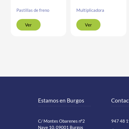
Pastillas de freno
Multiplicadora
Ver
Ver
Estamos en Burgos
Contac
C/ Montes Obarenes nº2
947 48 1
Nave 10, 09001 Burgos