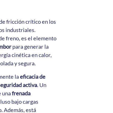
 fricción crítico en los
s industriales.
e freno, es el elemento
ambor
para generar la
rgía cinética en calor,
olada y segura.
mente la
eficacia de
 seguridad activa
. Un
e una
frenada
cluso bajo cargas
o. Además, está