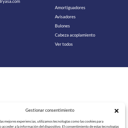
dryasa.com
Amortiguadores
Avisadores
Bulones
Cabeza acoplamiento
Ver todos
el autor o autores y no reflejan necesariamente los de la Unión
Gestionar consentimiento
responsables de las mismas. ”
las mejores experiencias, utilizamos tecnologías como las cookies para
 acceder a la información del dispositivo. El consentimiento de estas tecnologías