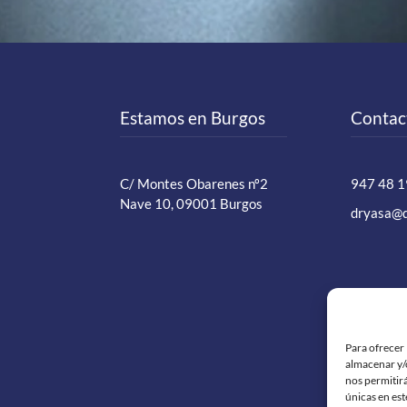
Estamos en Burgos
Contac
C/ Montes Obarenes nº2
947 48 1
Nave 10, 09001 Burgos
dryasa@
Para ofrecer 
almacenar y/o
nos permitir
únicas en est