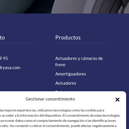
to
Productos
9 95
Actuadores y cámaras de
freno
dryasa.com
Amortiguadores
Avisadores
Bulones
Gestionar consentimiento
Cabeza acoplamiento
Ver todos
las mejores experiencias, utilizamos tecnologías como las cookies para
 acceder a la información del dispositivo. El consentimiento de estas tecnologías
á procesar datos como el comportamiento de navegación o las identificaciones
e sitio. No consentir o retirar el consentimiento, puede afectar negativamente a