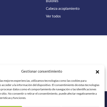
Bulones
Cabeza acoplamiento
Ver todos
el autor o autores y no reflejan necesariamente los de la Unión
Gestionar consentimiento
responsables de las mismas. ”
las mejores experiencias, utilizamos tecnologías como las cookies para
 acceder a la información del dispositivo. El consentimiento de estas tecnologías
á procesar datos como el comportamiento de navegación o las identificaciones
e sitio. No consentir o retirar el consentimiento, puede afectar negativamente a
terísticas y funciones.