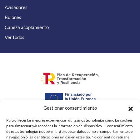
Avisadores
Bulones
Cabeza acoplamiento
Ver todos
Gestionar consentimiento
"Financiado por la Unión Europea – Next GenerationEU. Sin
Para ofrecer las mejores experiencias, utilizamos tecnologías como las cookies
embargo, los puntos de vista y las opiniones expresadas son
para almacenar y/o acceder a la información del dispositivo. El consentimiento
únicamente los del autor o autores y no reflejan necesariamente los
de estas tecnologías nos permitirá procesar datos como el comportamiento de
de la Unión Europea o la Comisión Europea. Ni la Unión Europea ni
navegación o las identificaciones únicas en este sitio. No consentir o retirar el